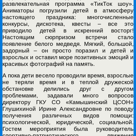
развлекательная программа «ТикТок шоу».
Аниматоры погрузили детей в атмосферу
настоящего праздника: многочисленные
конкурсы, дискотека, квесты – все это
приводило детей в искренний восторг!
Настоящим сюрпризом встречи стало
появление белого медведя. Мягкий, большой,
задорный – он просто поразил и детей и
взрослых и оставил море позитивных эмоций и
красивых фотографий на память.
А пока дети весело проводили время, взрослые
не теряли время и в теплой дружеской
обстановке делились друг с другом
проблемами, задавали много вопросов
директору ГКУ СО «Камышинский ЦСОН»
Глушихиной Ирине Александровне по поводу
получения различных видов помощи:
психологической, юридической, социальной.
Гостем мероприятия была руководитель
спортивно-патриотического движения