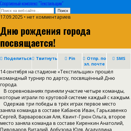
Спортивный комплекс "Текстильщик"
17.09.2025 • нет комментариев
Дню рождения города
посвящается!
Поделиться
Твитнуть
Pin
Отпр. по
SMS
эл. почте
14 сентября на стадионе «Текстильщик» прошёл
командный турнир по дартсу, посвящённый Дню
города.
В соревнованиях приняли участие четыре команды,
которые играли по круговой системе каждый с каждым.
Одержав три победы в трёх играх первое место
заняла команда в составе Кабанов Иван, Гарькавенко
Сергей, Варваровская Аля, Квинт-Грюн Ольга, второе
место заняла команда в составе Киренкин Анатолий,
Пивоваров Виталий, Арбузова Юля, Асадуллина